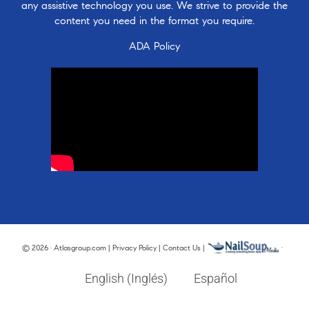
any assistive technology you use. We strive to provide the
content you need in the format you require.
ADA Policy
© 2026 · Atlasgroup.com |
Privacy Policy
|
Contact Us
|
·
English
(
Inglés
)
Español