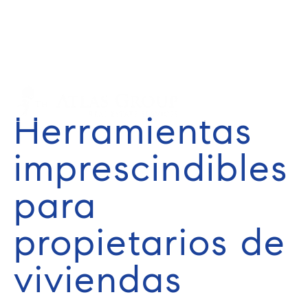
Cell: 352-584-0050
info@theatlasgroup.com
English
Español
Herramientas
imprescindibles
para
propietarios de
viviendas